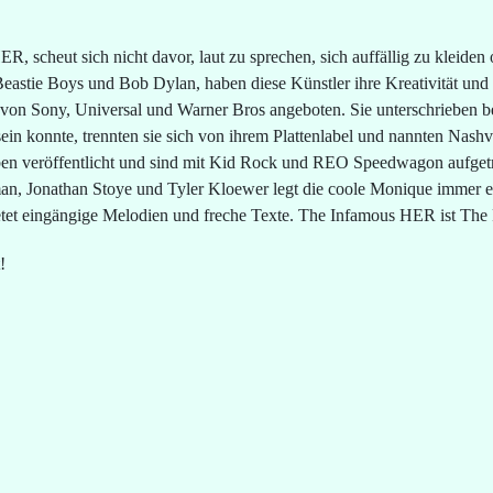
eut sich nicht davor, laut zu sprechen, sich auffällig zu kleiden o
astie Boys und Bob Dylan, haben diese Künstler ihre Kreativität und 
e von Sony, Universal und Warner Bros angeboten. Sie unterschrieben 
in konnte, trennten sie sich von ihrem Plattenlabel und nannten Nashvi
n veröffentlicht und sind mit Kid Rock und REO Speedwagon aufgetre
man, Jonathan Stoye und Tyler Kloewer legt die coole Monique immer e
tet eingängige Melodien und freche Texte. The Infamous HER ist The 
!