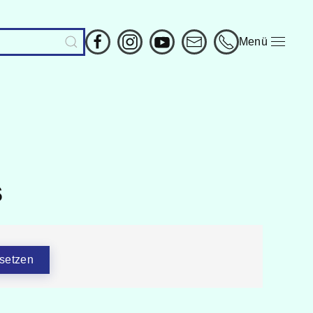
Menü
s