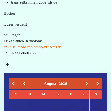
trans-selbsthilfegruppe-fds.de
Bücher
Queer gestreift
bei Fragen:
Erika Sauter-Bartholomä
erika.sauter-bartholomae@f23-fds.de
Tel. 07441-8601783
August
2026
M
D
M
D
F
S
S
1
2
3
4
5
6
7
8
9