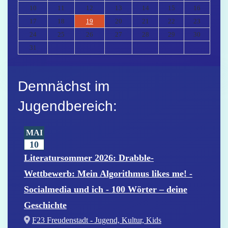
10
11
12
13
14
15
16
17
18
19
20
21
22
23
24
25
26
27
28
29
30
31
Demnächst im
Jugendbereich:
MAI
10
Literatursommer 2026: Drabble-
Wettbewerb: Mein Algorithmus likes me! -
Socialmedia und ich - 100 Wörter – deine
Geschichte
F23 Freudenstadt - Jugend, Kultur, Kids