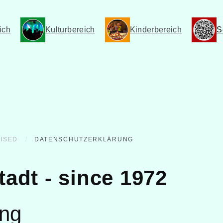
ich
Kulturbereich
Kinderbereich
S
ISED
DATENSCHUTZERKLÄRUNG
adt - since 1972
ung