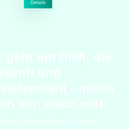
Details
s geht um Dich, die
ukunft und
reudenstadt - misch
ich ein, mach mit!
re Infos zur Jugendbeteiligung in Freudenstadt