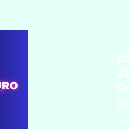
E
Z
F
D
weite