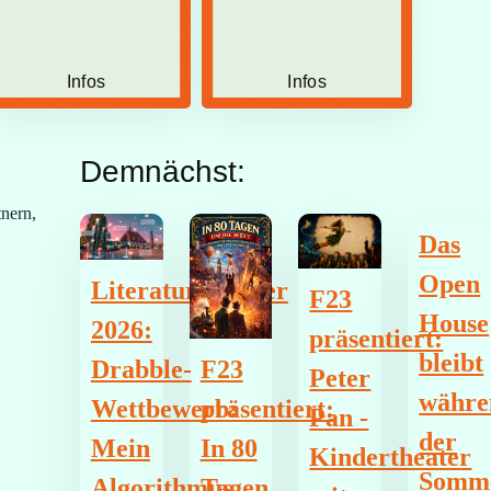
Infos
Infos
Demnächst:
tnern,
Das
Open
Literatursommer
F23
House
2026:
präsentiert:
bleibt
F23
Drabble-
Peter
währe
präsentiert:
Wettbewerb:
Pan -
der
In 80
Mein
Kindertheater
Somme
Tagen
Algorithmus