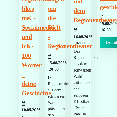
mit
geschl
um
likes
dem
die
me! -
Regionentheate
19.08.202
Welt
Socialmedia
16:00
-
und
16.08.2026
Detai
16:00
Regionentheater
ich -
Das
100
Regionentheater
15.08.2026
aus dem
Wörter
20:30
schwarzen
–
Wald
Das
präsentiert
deine
Regionentheater
den
aus dem
Geschichte
zeitlosen
schwarzen
Klassiker
Wald
"Peter
präsentiert
10.05.2026
Pan" in
den
-