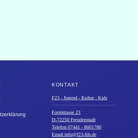
E
KONTAKT
F23 - Jugend - Kultur - Kids
m
Forststrasse 23
tzerklärung
D-72250 Freudenstadt
Telefon 07441 - 8601780
Email
info@f23-fds.de