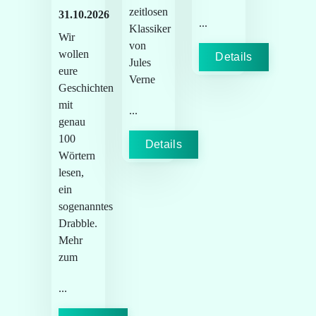
zeitlosen
31.10.2026
...
Klassiker
Wir
von
wollen
Details
Jules
eure
Verne
Geschichten
mit
...
genau
100
Details
Wörtern
lesen,
ein
sogenanntes
Drabble.
Mehr
zum
...