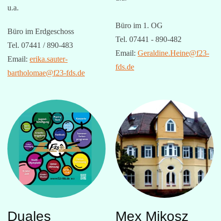
u.a.
Büro im 1. OG
Büro im Erdgeschoss
Tel. 07441 - 890-482
Tel. 07441 / 890-483
Email:
Geraldine.Heine@f23-
Email:
erika.sauter-
fds.de
bartholomae@f23-fds.de
Duales
Mex Mikosz