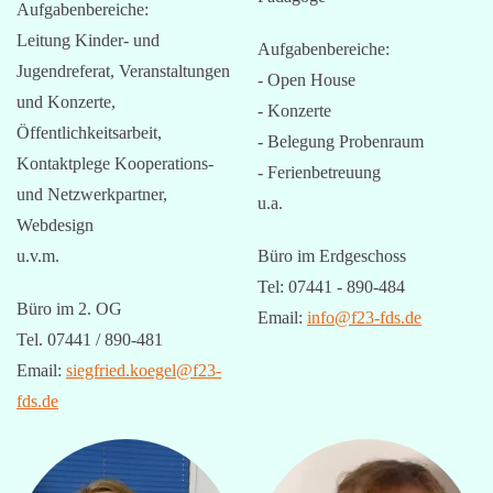
Aufgabenbereiche:
Leitung Kinder- und
Aufgabenbereiche:
Jugendreferat, Veranstaltungen
- Open House
und Konzerte,
- Konzerte
Öffentlichkeitsarbeit,
- Belegung Probenraum
Kontaktplege Kooperations-
- Ferienbetreuung
und Netzwerkpartner,
u.a.
Webdesign
u.v.m.
Büro im Erdgeschoss
Tel: 07441 - 890-484
Büro im 2. OG
Email:
info@f23-fds.de
Tel. 07441 / 890-481
Email:
siegfried.koegel@f23-
fds.de