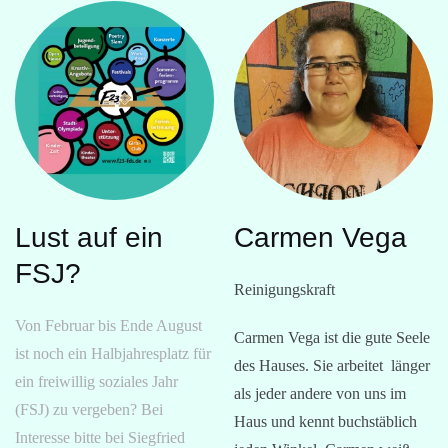
Lust auf ein
Carmen Vega
FSJ?
Reinigungskraft
Von Februar bis Ende August
Carmen Vega ist die gute Seele
ist noch ein Halbjahresplatz für
des Hauses. Sie arbeitet länger
ein freiwillig soziales Jahr
als jeder andere von uns im
(FSJ) zu vergeben? Bei
Haus und kennt buchstäblich
Interesse bitte bei Siegfried