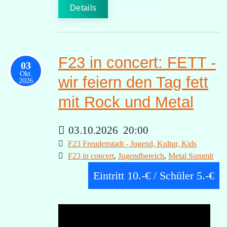
Details
F23 in concert: FETT -
03
Okt.
wir feiern den Tag fett
2026
mit Rock und Metal
03.10.2026
20:00
F23 Freudenstadt - Jugend, Kultur, Kids
F23 in concert
,
Jugendbereich
,
Metal Summit
Eintritt 10.-€ / Schüler 5.-€